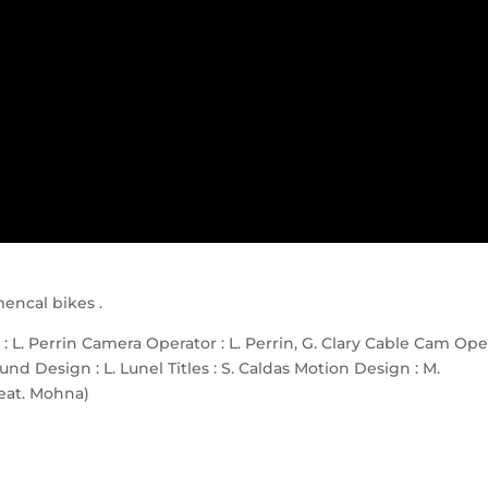
encal bikes .
: L. Perrin Camera Operator : L. Perrin, G. Clary Cable Cam Ope
ound Design : L. Lunel Titles : S. Caldas Motion Design : M.
feat. Mohna)